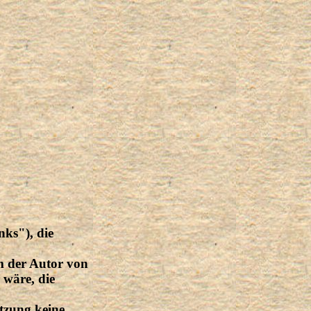
nks"), die
em der Autor von
 wäre, die
tzung keine