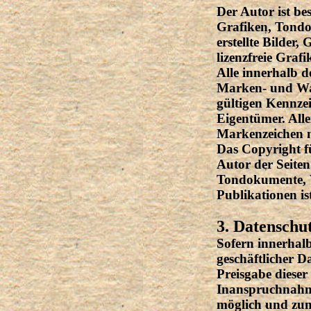
Der Autor ist be
Grafiken, Tondo
erstellte Bilder
lizenzfreie Gra
Alle innerhalb d
Marken- und War
gültigen Kennzei
Eigentümer. Alle
Markenzeichen ni
Das Copyright für
Autor der Seiten
Tondokumente, V
Publikationen is
3. Datenschu
Sofern innerhalb
geschäftlicher D
Preisgabe dieser 
Inanspruchnahme 
möglich und zum