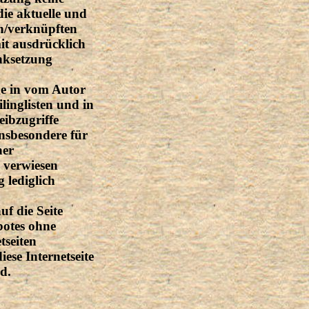
die aktuelle und
en/verknüpften
mit ausdrücklich
inksetzung
ge in vom Autor
linglisten und in
ibzugriffe
insbesondere für
ner
e verwiesen
 lediglich
uf die Seite
botes ohne
seiten
iese Internetseite
d.