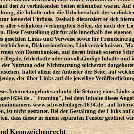
e auf den zu verlinkenden Seiten erkennbar waren. Auf 
ltung, die Inhalte oder die Urheberschaft der verlinkt
tor keinerlei Einfluss. Deshalb distanziert er sich hier
en aller verlinkten /verknüpften Seiten, die nach der L
 Diese Feststellung gilt für alle innerhalb des eigenen
s gesetzten Links und Verweise sowie für Fremdeinträ
ästebüchern, Diskussionsforen, Linkverzeichnissen, Mai
ormen von Datenbanken, auf deren Inhalt externe Schre
r illegale, fehlerhafte oder unvollständige Inhalte und 
s der Nutzung oder Nichtnutzung solcherart dargebote
tstehen, haftet allein der Anbieter der Seite, auf welch
enige, der über Links auf die jeweilige Veröffentlichung
eses Internetangebotes erlaubt die Setzung eines Links a
er-1634.de . "Framing", bei dem Inhalte dieses Ange
ainnamens www.schwedenlager-1634.de , auf Internet
n, ist nicht gestattet. Bei der Gestaltung des Links auf d
ten, dass dieser in einem separaten Fenster geöffnet wir
und Kennzeichenrecht