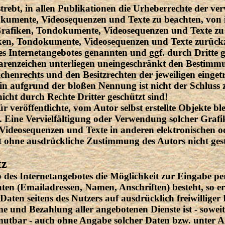
strebt, in allen Publikationen die Urheberrechte der ve
kumente, Videosequenzen und Texte zu beachten, von i
, Grafiken, Tondokumente, Videosequenzen und Texte zu
fiken, Tondokumente, Videosequenzen und Texte zurückz
es Internetangebotes genannten und ggf. durch Dritte 
enzeichen unterliegen uneingeschränkt den Bestimmun
chenrechts und den Besitzrechten der jeweiligen einge
in aufgrund der bloßen Nennung ist nicht der Schluss z
cht durch Rechte Dritter geschützt sind!
 veröffentlichte, vom Autor selbst erstellte Objekte ble
. Eine Vervielfältigung oder Verwendung solcher Grafi
ideosequenzen und Texte in anderen elektronischen o
t ohne ausdrückliche Zustimmung des Autors nicht gest
tz
 des Internetangebotes die Möglichkeit zur Eingabe pe
aten (Emailadressen, Namen, Anschriften) besteht, so er
Daten seitens des Nutzers auf ausdrücklich freiwilliger 
und Bezahlung aller angebotenen Dienste ist - soweit
utbar - auch ohne Angabe solcher Daten bzw. unter 