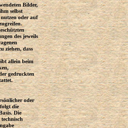
rwendeten Bilder,
hm selbst
 nutzen oder auf
ugreifen.
geschützten
gen des jeweils
tragenen
u ziehen, dass
ibt allein beim
ken,
der gedruckten
attet.
rsönlicher oder
folgt die
Basis. Die
 technisch
Angabe