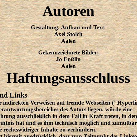
Autoren
Gestaltung, Aufbau und Text:
Axel Stolch
Aalen
Gekennzeichnete Bilder:
Jo Enßlin
Aalen
Haftungsausschluss
und Links
r indirekten Verweisen auf fremde Webseiten ("Hyperli
rantwortungsbereiches des Autors liegen, würde eine
htung ausschließlich in dem Fall in Kraft treten, in d
nntnis hat und es ihm technisch möglich und zumutbar
 rechtswidriger Inhalte zu verhindern.
t hiermit ausdrücklich, dass zum Zeitpunkt der Linkse