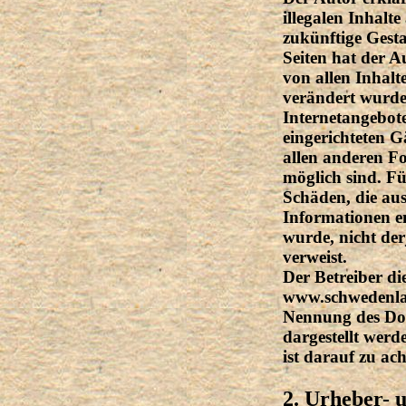
illegalen Inhalt
zukünftige Gesta
Seiten hat der Au
von allen Inhalt
verändert wurden.
Internetangebote
eingerichteten G
allen anderen F
möglich sind. Fü
Schäden, die au
Informationen en
wurde, nicht derj
verweist.
Der Betreiber di
www.schwedenlag
Nennung des Dom
dargestellt werde
ist darauf zu ach
2. Urheber- 